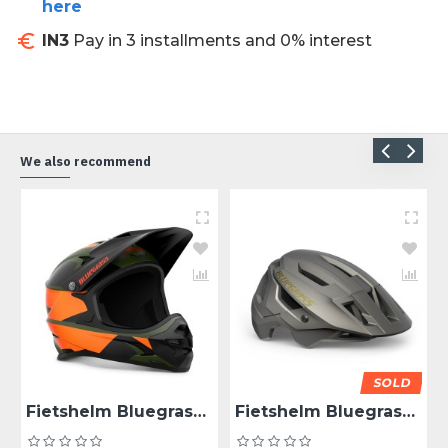
here
IN3
Pay in 3 installments and 0% interest
We also recommend
SOLD
Fietshelm Bluegrass Intox - Green Gradient XS
Fietshelm Bluegrass Rogue - Solar Gray M