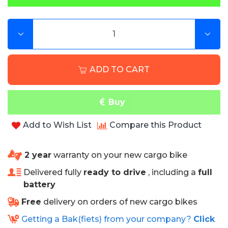
MIPS®-hersenbeschermingssysteem
Voorzien van een NTA-8776 certificering
Fidlock magneetgesp voor eenvoudig openen
en sluiten
Gewicht: 420g (S), 460g (M), 490g (L)
ADD TO CART
Hoofdomtrek: 52-56 cm (S), 56-58 cm (M), 58-
61 cm (L)
Geschikt voor E-bike: Ja, tot 45 Kmh
Buy
In-mold polycarbonaat schaal met EPS-
voering
Add to Wish List
Compare this Product
16 ventilatieopeningen
Inclusief vizier ter bescherming tegen stof en
2 year
warranty on your new cargo bike
insecten
Geïntegreerd insectennet
Delivered fully
ready to drive
, including a
full
Met magnetisch USB LED-licht op achterkant
battery
voor meer zichtbaarheid
Free
delivery on orders of new cargo bikes
Getting a Bak(fiets) from your company?
Click