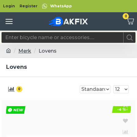
Login
Register
WhatsApp
0
Merk
Lovens
Lovens
0
-4 %
NEW