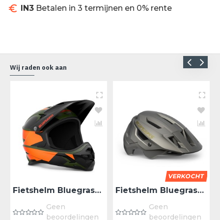
IN3
Betalen in 3 termijnen en 0% rente
Wij raden ook aan
VERKOCHT
Fietshelm Bluegrass Intox - Green Gradient XS
Fietshelm Bluegrass Rogue - Solar Gray M
Geen
Geen
beoordelingen
beoordelingen