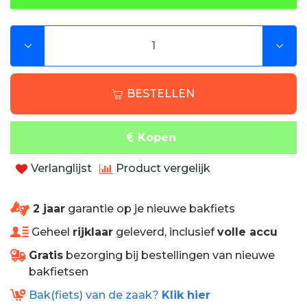
bike
Voorzien van MIPS-
Hersenbeschermingssysteem
5 sterren beoordeling Virginia Tech Helmet
Lab
BESTELLEN
In-mould polycarbonaat schaal met EPS liner
Hoog ventilerend vermogen, 17
ventilatieopeningen
Kopen
Geschikt voor paardenstaarten
Handwasbare padding
Verlanglijst
Product vergelijk
Reflecterende sticker op achterzijde
Hoofdomtrek (cm): 52-58 (S/M), 58-61 (M/L)
2 jaar
garantie op je nieuwe bakfiets
Geheel
rijklaar
geleverd, inclusief
volle accu
Gratis
bezorging bij bestellingen van nieuwe
bakfietsen
Bak(fiets) van de zaak?
Klik hier