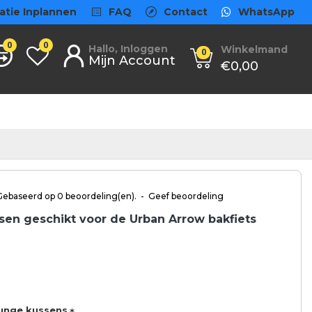
atie Inplannen
FAQ
Contact
WhatsApp
0
0
Hallo, Inloggen
Winkelmand
0
Mijn Account
€0,00
Gebaseerd op 0 beoordeling(en).
-
Geef beoordeling
en geschikt voor de Urban Arrow bakfiets
ounge kussens