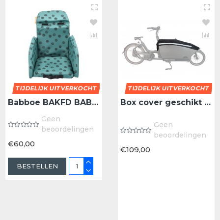
 afgewerkte, schokabsorberende en
n alle natuurlijke invloeden.
nigen.
TIJDELIJK UITVERKOCHT
TIJDELIJK UITVERKOCHT
Babboe BAKFD BAB KINDERZITJE 18+ MND LIGHT SAGE - Bak 18+ Maanden Light Sage
Babboe BAKFD BAB KINDERZITJE 18+ MND LOVELY YELLOW - Bak 18+ Maanden Lovely Yellow
Box cover geschikt voor de Urban Arrow bakfiets box de afdekhoes
Geen
Geen
Geen
beoordelingen
beoordelingen
beoordelingen
€60,00
€35,00
€109,00
BESTELLEN
BESTELLEN