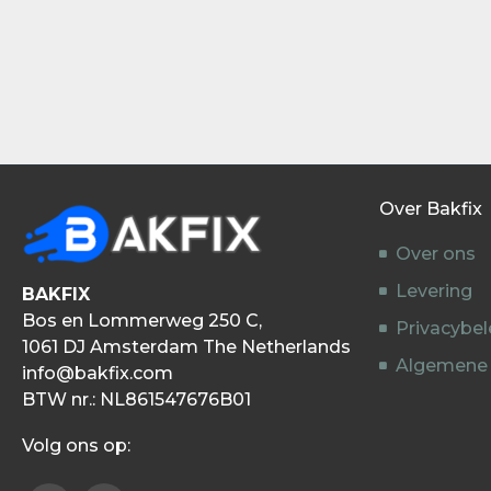
• Zeer comfortabel met 3 cm dikke spons
Let op! getoonde kleuren kunnen afwijken van de werke
Over Bakfix
Over ons
Levering
BAKFIX
Bos en Lommerweg 250 C,
Privacybel
1061 DJ Amsterdam The Netherlands
Algemene
info@bakfix.com
BTW nr.: NL861547676B01
Volg ons op: