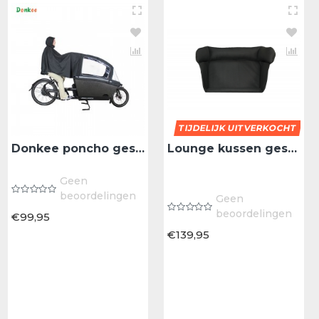
TIJDELIJK UITVERKOCHT
Babboe BAKFD BAB KINDERZITJE 18+ MND MELLOW YELLOW - Bak 18+ Maanden Mellow Yellow
Donkee poncho geschikt voor Urban Arrow bakfiets plus regentent
Lounge kussen geschikt voor de Urban Arrow bakfiets
Geen
Geen
beoordelingen
beoordelingen
Geen
€35,00
beoordelingen
€99,95
€139,95
BESTELLEN