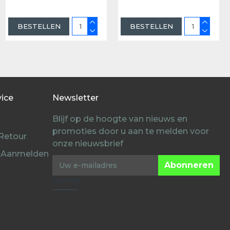
BESTELLEN
BESTELLEN
vice
Newsletter
Blijf op de hoogte van nieuws en
promoties door u aan te melden voor
 Retour
onze nieuwsbrief
 Aanmelden
Abonneren
Captcha
Voer de
Verificatiecode in
de onderstaande