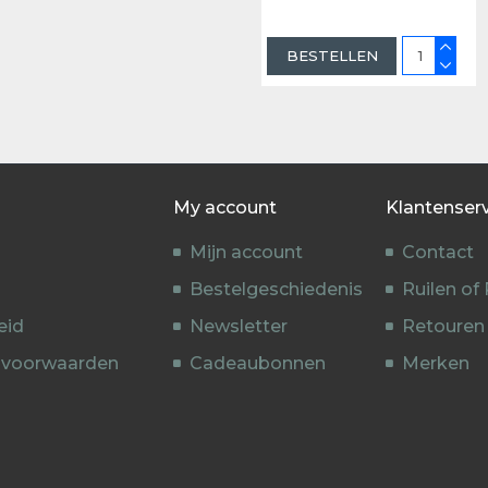
lijkheid.
BESTELLEN
My account
Klantenser
Mijn account
Contact
Bestelgeschiedenis
Ruilen of
eid
Newsletter
Retouren
 voorwaarden
Cadeaubonnen
Merken