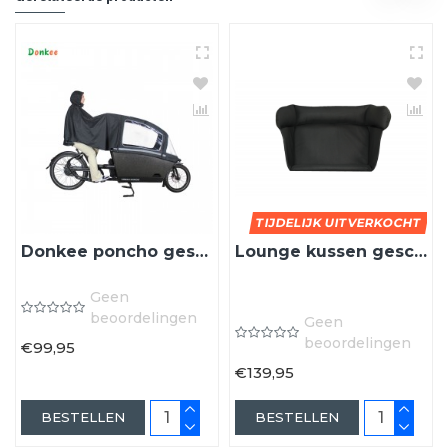
TIJDELIJK UITVERKOCHT
Donkee poncho geschikt voor Urban Arrow bakfiets plus regentent
Lounge kussen geschikt voor de Urban Arrow bakfiets
Geen
beoordelingen
Geen
beoordelingen
€99,95
€139,95
BESTELLEN
BESTELLEN