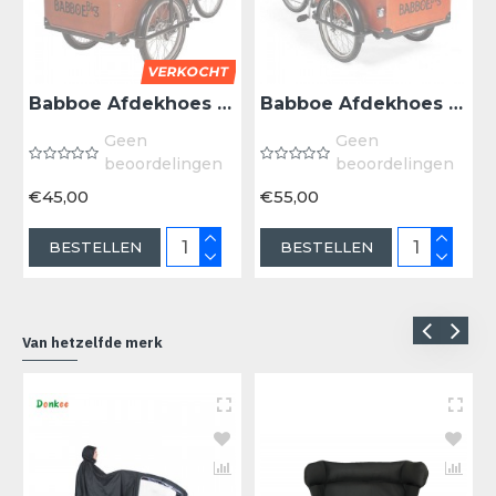
VERKOCHT
Babboe Afdekhoes Babboe Big/Dog V1 - Bak Zwart
Babboe Afdekhoes Babboe Big/Dog V2 - Bak Zwart
Geen
Geen
beoordelingen
beoordelingen
€45,00
€55,00
BESTELLEN
BESTELLEN
Van hetzelfde merk