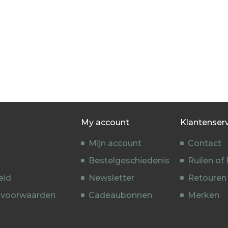
My account
Klantenser
Mijn account
Contact
Bestelgeschiedenis
Ruilen of
eid
Newsletter
Retouren
 voorwaarden
Cadeaubonnen
Merken