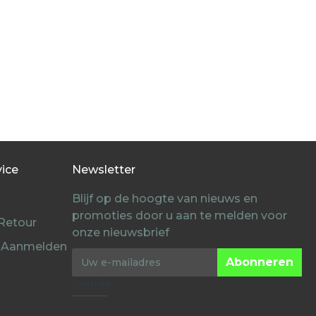
vice
Newsletter
Blijf op de hoogte van nieuws en
promoties door u aan te melden voor
 Retour
onze nieuwsbrief
 Aanmelden
Abonneren
Captcha
Voer de