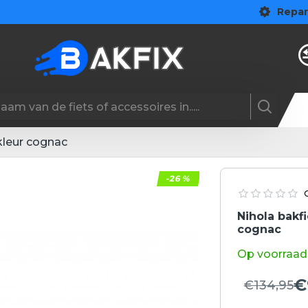
Repar
kleur cognac
-26 %
Nihola bakf
cognac
Op voorraad
€
€134,95