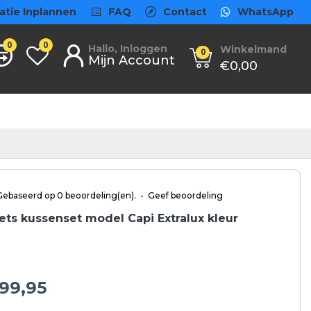
atie Inplannen
FAQ
Contact
WhatsApp
0
0
Hallo, Inloggen
Winkelmand
0
Mijn Account
€0,00
Gebaseerd op 0 beoordeling(en).
-
Geef beoordeling
iets kussenset model Capi Extralux kleur
99,95