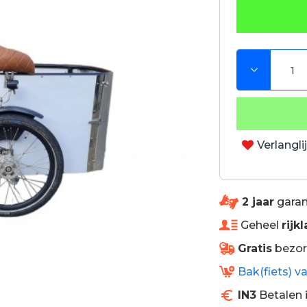
Verlangli
2 jaar
garan
Geheel
rijkl
Gratis
bezorg
Bak(fiets) v
IN3
Betalen 